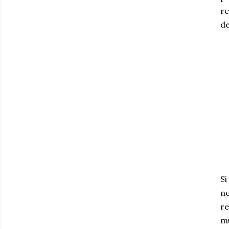
re
de
Si
ne
re
mu