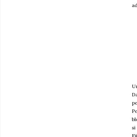
ad
Un
Da
pe
Pe
bl
si
Fi