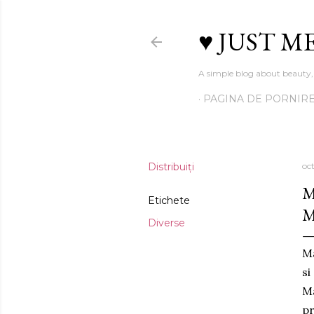
♥ JUST ME
A simple blog about beauty, 
PAGINA DE PORNIR
Distribuiți
oc
M
Etichete
M
Diverse
Ma
si
Ma
pr