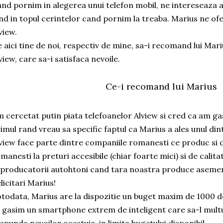
nd pornim in alegerea unui telefon mobil, ne intereseaza 
ind in topul cerintelor cand pornim la treaba. Marius ne ofe
view.
 aici tine de noi, respectiv de mine, sa-i recomand lui Mar
view, care sa-i satisfaca nevoile.
Ce-i recomand lui Marius
 cercetat putin piata telefoanelor Alview si cred ca am gas
imul rand vreau sa specific faptul ca Marius a ales unul din
view face parte dintre companiile romanesti ce produc si d
manesti la preturi accesibile (chiar foarte mici) si de calit
 producatorii autohtoni cand tara noastra produce aseme
licitari Marius!
todata, Marius are la dispozitie un buget maxim de 1000 de
 gasim un smartphone extrem de inteligent care sa-l mult