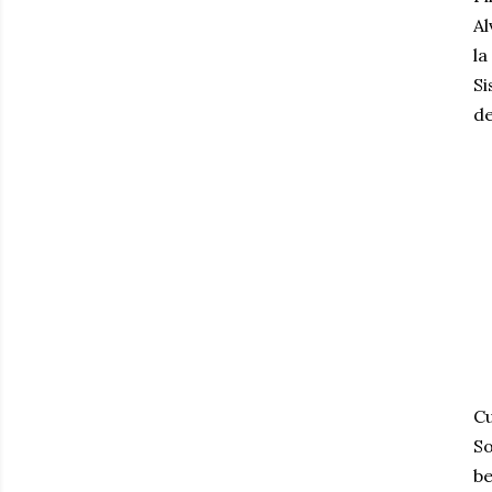
Al
la
Si
de
Cu
So
be