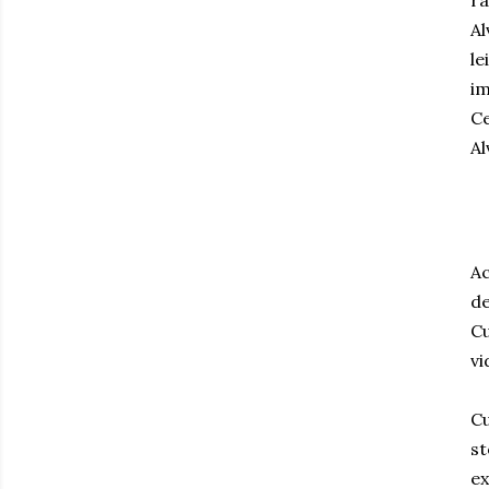
ra
Al
le
im
Ce
Al
Ac
de
Cu
vi
Cu
st
ex