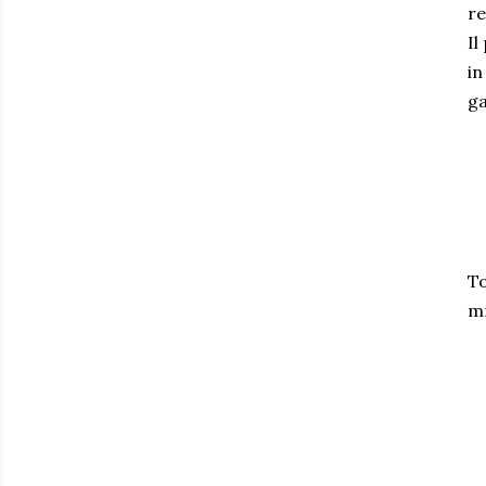
re
Il
in
ga
To
mm