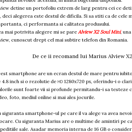
spunda nevoilor acestuia, in limita bugetului disponibil.
view detine un portofoliu extrem de larg pentru cei ce deti
i, deci alegerea este destul de dificila. Si sa stiti ca de cele
portanta, ci performanta si calitatea produsului.
a mai potrivita alegere mi se pare
Alview X2 Soul Mini
,
una 
view, cunoscut drept cel mai subtire telefon din Romania.
De ce ii recomand lui Marius Alview X
est smartphone are un ecran destul de mare pentru iubit
 4.8 inch si o rezolutie de
1280x720 px, oferindu-i o clari
HD
lorile sunt foarte vii si profunde permitandu-i sa testeze c
deo, foto, mediul online si mai ales jocurile.
 siguranta smartphone-ul pe care il va alege va avea nev
ocare. Cu siguranta Marius are o multime de amintiri pe car
peditiile sale. Asadar memoria interna de 16 GB o consider