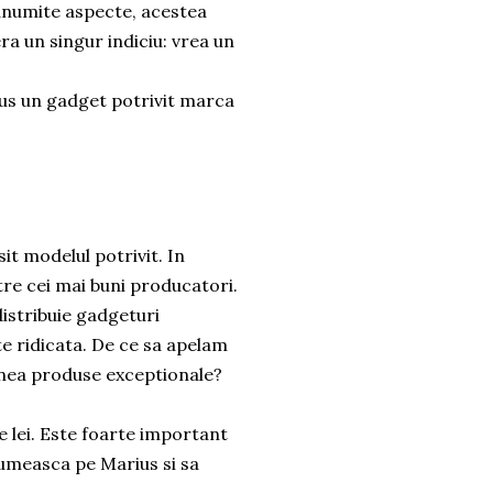
anumite aspecte, acestea
ra un singur indiciu: vrea un
ius un gadget potrivit marca
it modelul potrivit. In
tre cei mai buni producatori.
istribuie gadgeturi
ate ridicata. De ce sa apelam
nea produse exceptionale?
 lei. Este foarte important
umeasca pe Marius si sa