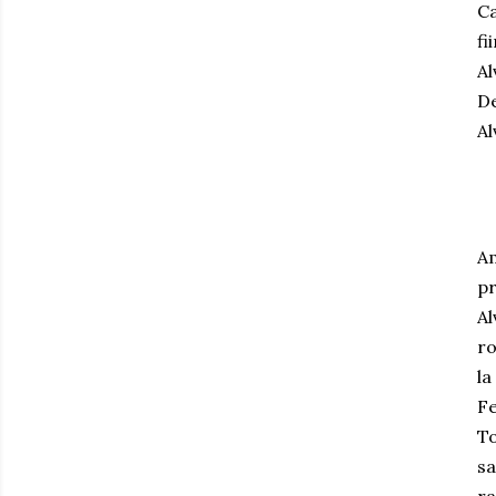
Ca
fi
Al
De
Al
Am
pr
Al
ro
la
Fe
To
sa