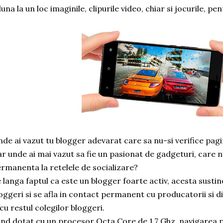
una la un loc imaginile, clipurile video, chiar si jocurile, 
de ai vazut tu blogger adevarat care sa nu-si verifice pagin
r unde ai mai vazut sa fie un pasionat de gadgeturi, care n
rmanenta la retelele de socializare?
 langa faptul ca este un blogger foarte activ, acesta sust
oggeri si se afla in contact permanent cu producatorii si di
 cu restul colegilor bloggeri.
ind dotat cu un procesor Octa Core de 1,7 Ghz, navigarea p