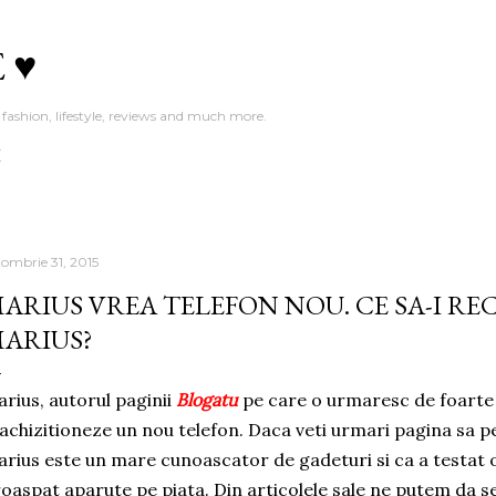
Treceți la conținutul principal
 ♥
fashion, lifestyle, reviews and much more.
E
tombrie 31, 2015
ARIUS VREA TELEFON NOU. CE SA-I R
ARIUS?
rius, autorul paginii
Blogatu
pe care o urmaresc de foarte 
 achizitioneze un nou telefon. Daca veti urmari pagina sa p
rius este un mare cunoascator de gadeturi si ca a testat
oaspat aparute pe piata. Din articolele sale ne putem da 