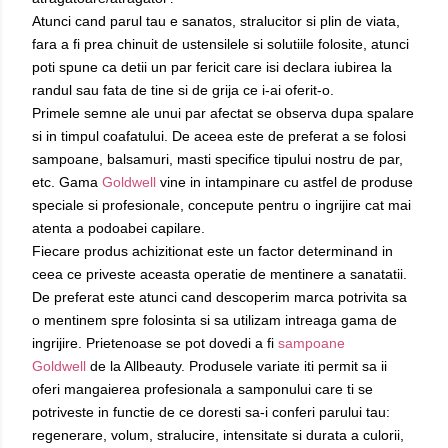
Atunci cand parul tau e sanatos, stralucitor si plin de viata,
fara a fi prea chinuit de ustensilele si solutiile folosite, atunci
poti spune ca detii un par fericit care isi declara iubirea la
randul sau fata de tine si de grija ce i-ai oferit-o.
Primele semne ale unui par afectat se observa dupa spalare
si in timpul coafatului. De aceea este de preferat a se folosi
sampoane, balsamuri, masti specifice tipului nostru de par,
etc. Gama
Goldwell
vine in intampinare cu astfel de produse
speciale si profesionale, concepute pentru o ingrijire cat mai
atenta a podoabei capilare.
Fiecare produs achizitionat este un factor determinand in
ceea ce priveste aceasta operatie de mentinere a sanatatii.
De preferat este atunci cand descoperim marca potrivita sa
o mentinem spre folosinta si sa utilizam intreaga gama de
ingrijire. Prietenoase se pot dovedi a fi
sampoane
Goldwell
de la Allbeauty. Produsele variate iti permit sa ii
oferi mangaierea profesionala a samponului care ti se
potriveste in functie de ce doresti sa-i conferi parului tau:
regenerare, volum, stralucire, intensitate si durata a culorii,