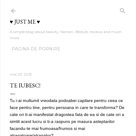
Treceți la conținutul principal
♥ JUST ME ♥
A simple blog about beauty, fashion, lifestyle, reviews and much
more.
PAGINA DE PORNIRE
mai 23, 2015
TE IUBESC!
Tu i-ai multumit vreodata podoabei capilare pentru ceea ce
face pentru tine, pentru persoana in care te transforma? De
cate ori ti-ai manifestat dragostea fata de ea si de cate ori a
simtit acest lucru si ti-a raspuns pe masura asteptarilor
facandu-te mai frumoasa/frumos si mai
atragatoare/atragator?