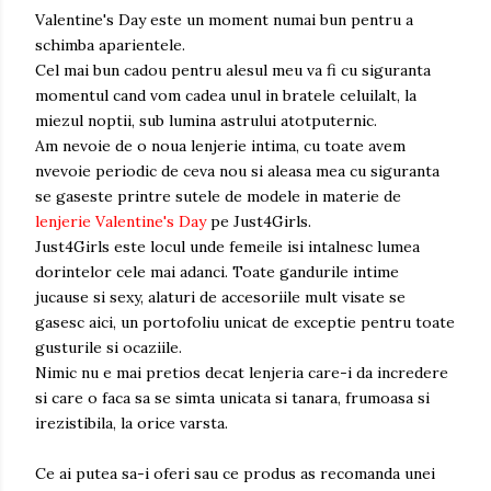
Valentine's Day este un moment numai bun pentru a
schimba aparientele.
Cel mai bun cadou pentru alesul meu va fi cu siguranta
momentul cand vom cadea unul in bratele celuilalt, la
miezul noptii, sub lumina astrului atotputernic.
Am nevoie de o noua lenjerie intima, cu toate avem
nvevoie periodic de ceva nou si aleasa mea cu siguranta
se gaseste printre sutele de modele in materie de
lenjerie Valentine's Day
pe Just4Girls.
Just4Girls este locul unde femeile isi intalnesc lumea
dorintelor cele mai adanci. Toate gandurile intime
jucause si sexy, alaturi de accesoriile mult visate se
gasesc aici, un portofoliu unicat de exceptie pentru toate
gusturile si ocaziile.
Nimic nu e mai pretios decat lenjeria care-i da incredere
si care o faca sa se simta unicata si tanara, frumoasa si
irezistibila, la orice varsta.
Ce ai putea sa-i oferi sau ce produs as recomanda unei