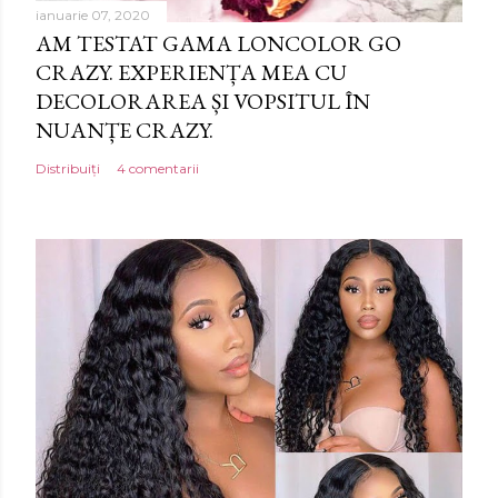
m
ianuarie 07, 2020
e
AM TESTAT GAMA LONCOLOR GO
n
CRAZY. EXPERIENȚA MEA CU
t
DECOLORAREA ȘI VOPSITUL ÎN
a
NUANȚE CRAZY.
r
Distribuiți
4 comentarii
i
u