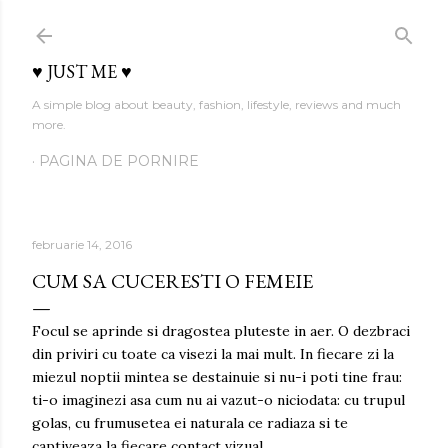
Treceți la conținutul principal
♥ JUST ME ♥
A simple blog about beauty, fashion, lifestyle, reviews and much
more.
PAGINA DE PORNIRE
februarie 14, 2016
CUM SA CUCERESTI O FEMEIE
Focul se aprinde si dragostea pluteste in aer. O dezbraci
din priviri cu toate ca visezi la mai mult. In fiecare zi la
miezul noptii mintea se destainuie si nu-i poti tine frau:
ti-o imaginezi asa cum nu ai vazut-o niciodata: cu trupul
golas, cu frumusetea ei naturala ce radiaza si te
captiveaza la fiecare contact vizual.