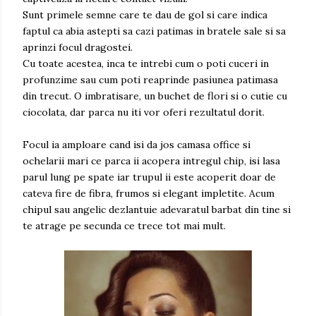
Sunt primele semne care te dau de gol si care indica
faptul ca abia astepti sa cazi patimas in bratele sale si sa
aprinzi focul dragostei.
Cu toate acestea, inca te intrebi cum o poti cuceri in
profunzime sau cum poti reaprinde pasiunea patimasa
din trecut. O imbratisare, un buchet de flori si o cutie cu
ciocolata, dar parca nu iti vor oferi rezultatul dorit.
Focul ia amploare cand isi da jos camasa office si
ochelarii mari ce parca ii acopera intregul chip, isi lasa
parul lung pe spate iar trupul ii este acoperit doar de
cateva fire de fibra, frumos si elegant impletite. Acum
chipul sau angelic dezlantuie adevaratul barbat din tine si
te atrage pe secunda ce trece tot mai mult.